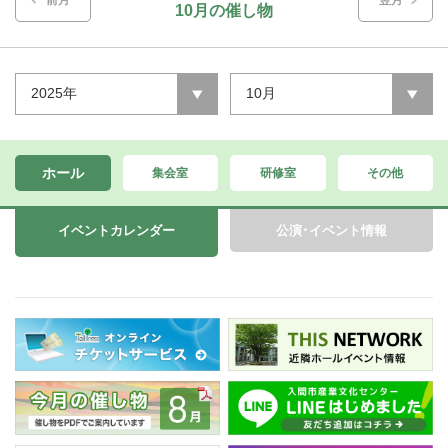
前月
翌月
10月の催し物
2025年
10月
ホール
集会室
研修室
その他
イベントカレンダー
公演･イベント情報