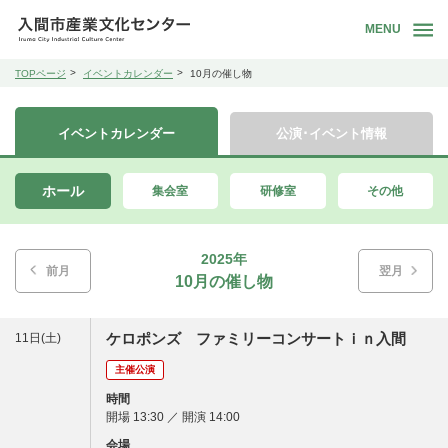
MENU
TOPページ
イベントカレンダー
10月の催し物
イベントカレンダー
公演･イベント情報
ホール
集会室
研修室
その他
2025年
前月
翌月
10月の催し物
ケロポンズ ファミリーコンサートｉｎ入間
11日(土)
主催公演
時間
開場 13:30 ／ 開演 14:00
会場