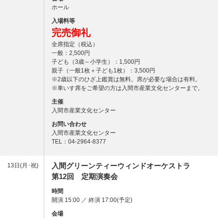
ホール
入場料等
完売御礼
全席指定（税込）
一般：2,500円
子ども（3歳～小学生）：1,500円
親子（一般1枚＋子ども1枚）：3,500円
※2歳以下のひざ上鑑賞は無料。席が必要な場合は有料。
※車いす席をご希望の方は入間市産業文化センターまで。
主催
入間市産業文化センター
お問い合わせ
入間市産業文化センター
TEL：04-2964-8377
入間グリーンティーウィンドオーケストラ
13日(月･祝)
第12回 定期演奏会
時間
開演 15:00 ／ 終演 17:00(予定)
会場