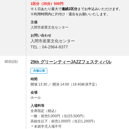
1区分（30分）500円
※１日あたり最大で
連続2区分
までお申込みいただけます。
※利用時間内に片付け・退出をお願いいたします。
主催
入間市産業文化センター
お問い合わせ
入間市産業文化センター
TEL：04-2964-8377
29th グリーンティーJAZZフェスティバル
30日(日)
共催公演
時間
開場 13:30 ／ 開演 14:00（18:40終演予定）
会場
ホール
入場料等
全席指定（税込）
一般：前売5,000円（当日5,500円）
高校生以下：前売1,000円（当日1,200円）
＊未就学児入場不可