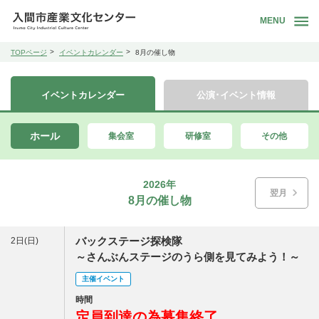
MENU
TOPページ
イベントカレンダー
8月の催し物
イベントカレンダー
公演･イベント情報
ホール
集会室
研修室
その他
2026年
翌月
8月の催し物
バックステージ探検隊
2日(日)
～さんぶんステージのうら側を見てみよう！～
主催イベント
時間
定員到達の為募集終了