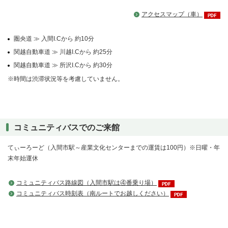
アクセスマップ（車）
圏央道 ≫ 入間I.Cから 約10分
関越自動車道 ≫ 川越I.Cから 約25分
関越自動車道 ≫ 所沢I.Cから 約30分
※時間は渋滞状況等を考慮していません。
コミュニティバスでのご来館
てぃーろーど（入間市駅～産業文化センターまでの運賃は100円）※日曜・年
末年始運休
コミュニティバス路線図（入間市駅は④番乗り場）
コミュニティバス時刻表（南ルートでお越しください）