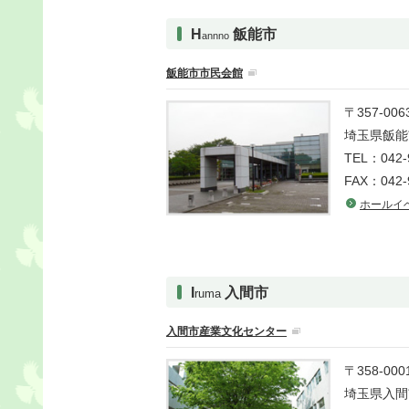
H
飯能市
annno
飯能市市民会館
〒357-006
埼玉県飯能市
TEL：042-
FAX：042-
ホールイ
I
入間市
ruma
入間市産業文化センター
〒358-000
埼玉県入間市