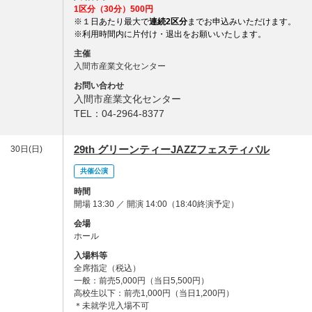
1区分（30分）500円
※１日あたり最大で
連続2区分
までお申込みいただけます。
※利用時間内に片付け・退出をお願いいたします。
主催
入間市産業文化センター
お問い合わせ
入間市産業文化センター
TEL：04-2964-8377
29th グリーンティーJAZZフェスティバル
30日(日)
共催公演
時間
開場 13:30 ／ 開演 14:00（18:40終演予定）
会場
ホール
入場料等
全席指定（税込）
一般：前売5,000円（当日5,500円）
高校生以下：前売1,000円（当日1,200円）
＊未就学児入場不可