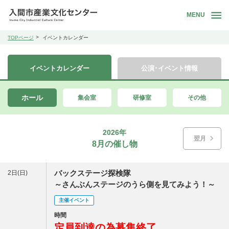
MENU
TOPページ
イベントカレンダー
イベントカレンダー
公演･イベント情報
ホール
集会室
研修室
その他
2026年
翌月
8月の催し物
バックステージ探検隊
2日(日)
～さんぶんステージのうら側を見てみよう！～
主催イベント
時間
定員到達の為募集終了