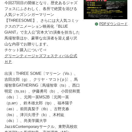
今回27回目の開催となり、歴史あるジャズ
フェスにふさわしく、各所で絶賛を浴びる
人気ジャズシンガーマリーン
【THREESOME】、さらには大人気コミッ
PDFダウンロード
クスのアニメーション映画化『BLUE
GIANT』で主人公”宮本大”の演奏を担当した
馬場智章ほか、豪華な出演者を迎え盛り沢
山な内容でお贈りします。
チケット購入について⇒
グリーンティージャズフェスティバル公式
ＨＰ
出演：THREE SOME〔マリーン（Vo.）、
吉田次郎（g）、クリヤ・マコト(ｐ)〕、馬
場智章GATHERING〔馬場智章（ts）、西口
明宏（ts,ss）、伊藤勇司（b）、小田切和寛
（ds）〕、元岡一英MS2B〔元岡一英
（p,arr）、鈴木雄太郎（tp）、福本陽子
（as）、前田真梨子（tb）、古野充春
（bs）、津川久理子（b）、木村紘
（ds）〕、尚美学園大学
Jazz&Contemporaryサークル、東野高校吹