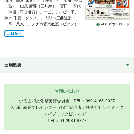
出演：望月 左喜十郎（お囃子）、石森 裕也
（笛）、山尾 麻耶（三味線）、冨田 泰代
（声優・司会進行）、エビフライピー子、
鈴木 千夏（ダンス）、入間市三曲連盟
（箏、尺八）、ノナカ音楽教室（ピアノ）
PDFダウンロード
当日受付
公演概要
お問い合わせ
いるま和文化祭実行委員会 TEL：090-4168-2027
入間市産業文化センター（指定管理者：株式会社ケイミック
スパブリックビジネス)
TEL：04-2964-8377