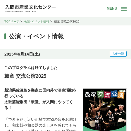
MENU
TOPページ
公演･イベント情報
鼓童 交流公演2025
公演・イベント情報
2025年6月14日(土)
共催公演
このプログラムは終了しました
鼓童 交流公演2025
新潟県佐渡島を拠点に国内外で演奏活動を
行っている
太鼓芸能集団「鼓童」が入間にやってく
る！
「できるだけ近い距離で本物の音をお届け
し、和太鼓や和楽器の楽しさを感じてもら