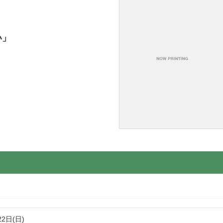
い」
22日(日)