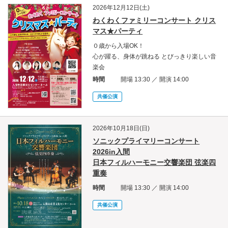
2026年12月12日(土)
わくわくファミリーコンサート クリス
マス★パーティ
０歳から入場OK！
心が躍る、身体が跳ねる とびっきり楽しい音
楽会
時間
開場 13:30 ／ 開演 14:00
共催公演
2026年10月18日(日)
ソニックプライマリーコンサート
2026in入間
日本フィルハーモニー交響楽団 弦楽四
重奏
時間
開場 13:30 ／ 開演 14:00
共催公演