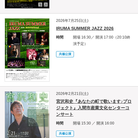
2026年7月25日(土)
IRUMA SUMMER JAZZ 2026
時間
開場 16:30／ 開演 17:00（20:10終
演予定）
共催公演
2026年2月21日(土)
宮沢和史『あなたの町で歌います♪プロ
ジェクト』入間市産業文化センターコ
ンサート
時間
開場 15:30 ／ 開演 16:00
共催公演