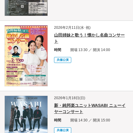
2026年2月11日(水･祝)
山田姉妹と歌う！懐かし名曲コンサー
ト
時間
開場 13:30 ／ 開演 14:00
共催公演
2026年1月18日(日)
新・純邦楽ユニットWASABI ニューイ
ヤーコンサート
時間
開場 14:30 ／ 開演 15:00
共催公演