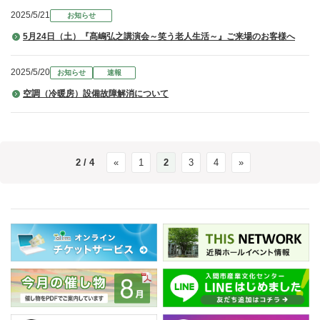
2025/5/21
お知らせ
5月24日（土）『髙嶋弘之講演会～笑う老人生活～』ご来場のお客様へ
2025/5/20
お知らせ
速報
空調（冷暖房）設備故障解消について
2 / 4
«
1
2
3
4
»