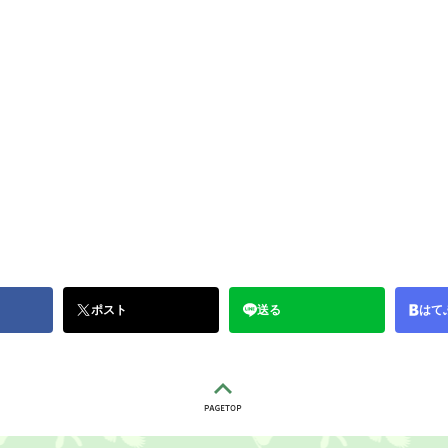
ポスト
送る
はて